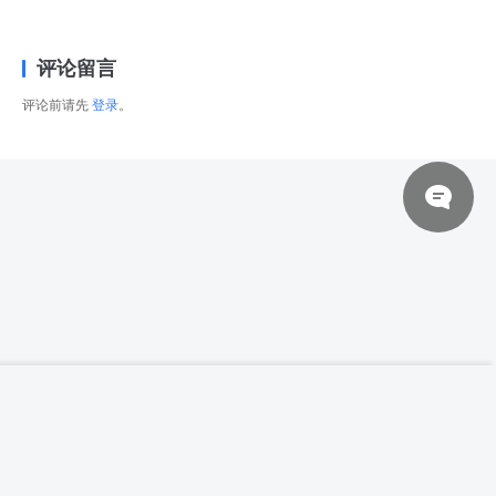
评论留言
评论前请先
登录
。
© 2026 网站对制作的字幕拥有版权，不对其他资源拥有版权，本站资源一律
【高清参考图】841张男性中东历史士兵服饰
登录下载
姿态动作高清参考图片
来自于用户上传，站长不具备充分的监控能力，如不慎侵犯到您的权益，请及
时联系站长，会尽快删除。