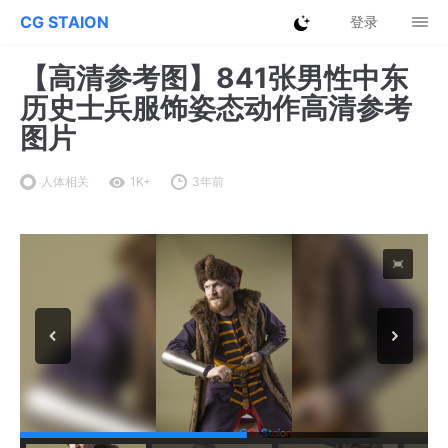
CG STAION
登录
【高清参考图】841张男性中东
历史士兵服饰姿态动作高清参考
图片
人体相关
1K+
3年前