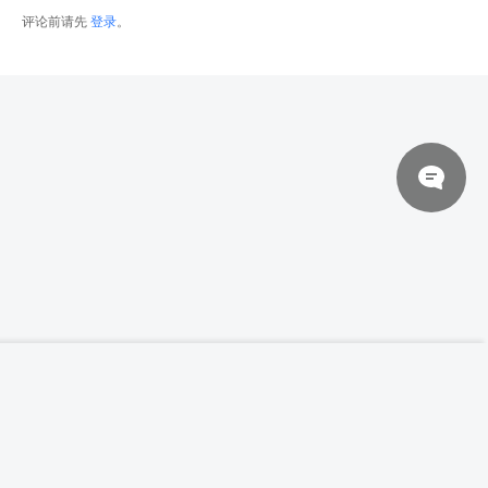
评论前请先
登录
。
© 2026 网站对制作的字幕拥有版权，不对其他资源拥有版权，本站资源一律
【中文字幕】【CG Staion】Marie Alice
登录下载
Harel 书籍插图
来自于用户上传，站长不具备充分的监控能力，如不慎侵犯到您的权益，请及
时联系站长，会尽快删除。