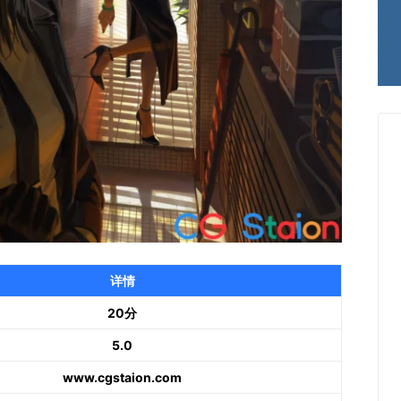
详情
20分
5.0
www.cgstaion.com