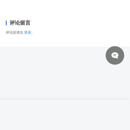
评论留言
评论前请先
登录
。
© 2026 网站对制作的字幕拥有版权，不对其他资源拥有版权，本站资源一律
登录下载
【中文字幕】【CG Staion】GUWEIZ EP 24
来自于用户上传，站长不具备充分的监控能力，如不慎侵犯到您的权益，请及
时联系站长，会尽快删除。