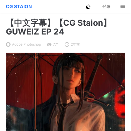
CG STAION
登录
【中文字幕】【CG Staion】
GUWEIZ EP 24
Adobe Photoshop
771
2年前