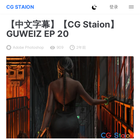
CG STAION
登录
【中文字幕】【CG Staion】
GUWEIZ EP 20
Adobe Photoshop
909
2年前