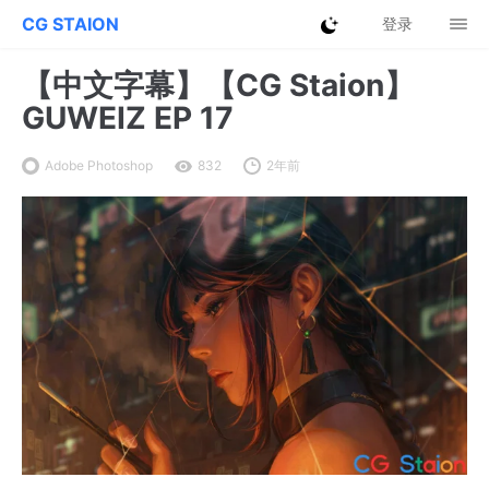
CG STAION
登录
【中文字幕】【CG Staion】
GUWEIZ EP 17
Adobe Photoshop
832
2年前