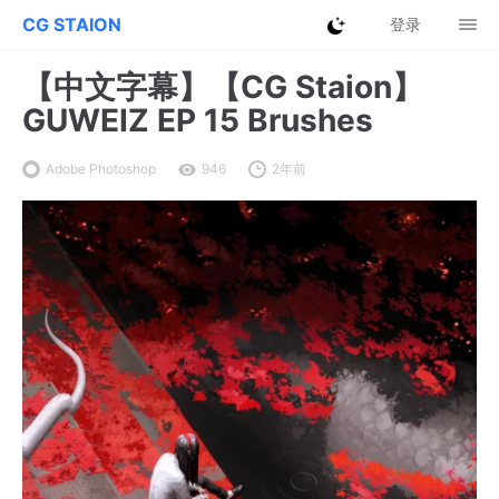
CG STAION
登录
【中文字幕】【CG Staion】
GUWEIZ EP 15 Brushes
Adobe Photoshop
946
2年前