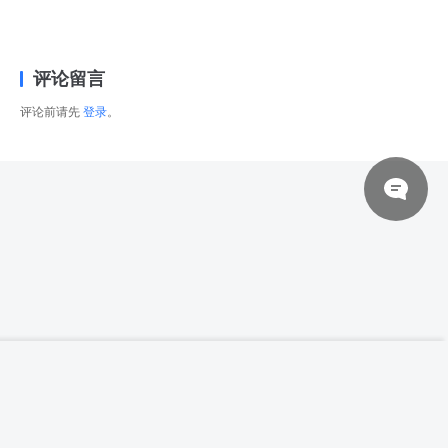
评论留言
评论前请先
登录
。
© 2026 网站对制作的字幕拥有版权，不对其他资源拥有版权，本站资源一律
【中文字幕】【CG Staion】GUWEIZ EP 15
登录下载
Brushes
来自于用户上传，站长不具备充分的监控能力，如不慎侵犯到您的权益，请及
时联系站长，会尽快删除。