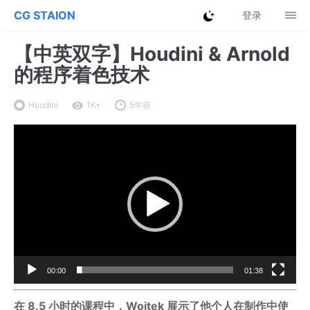
CG STAION
登录
【中英双字】Houdini & Arnold
的程序着色技术
Houdini
1K+
5年前
视
频
播
放
器
00:00
01:38
在 8.5 小时的课程中，Wojtek 展示了他个人在制作中使