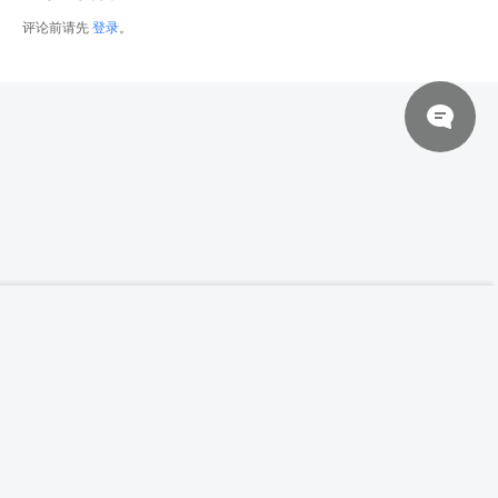
评论前请先
登录
。
© 2026 网站对制作的字幕拥有版权，不对其他资源拥有版权，本站资源一律
【高清参考图】717张男性女性人物形体高清
登录下载
参考图片
来自于用户上传，站长不具备充分的监控能力，如不慎侵犯到您的权益，请及
时联系站长，会尽快删除。