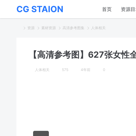
CG STAION
首页
资源目
资源
素材资源
高清参考图集
人体相关
【高清参考图】627张女性
人体相关
575
4年前
0