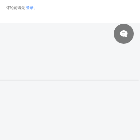
评论前请先
登录
。
© 2026 网站对制作的字幕拥有版权，不对其他资源拥有版权，本站资源一律
【高清参考图】244张护卫与公主人物装束高
登录下载
清参考图片
来自于用户上传，站长不具备充分的监控能力，如不慎侵犯到您的权益，请及
时联系站长，会尽快删除。