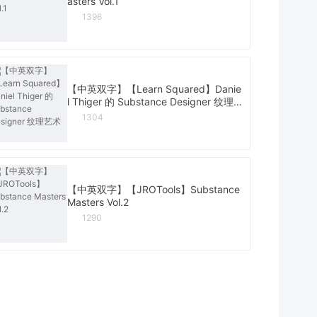
asters Vol.1
1396
【中英双字】【Learn Squared】Danie
l Thiger 的 Substance Designer 纹理
艺术
1304
【中英双字】【JROTools】Substance
Masters Vol.2
1290