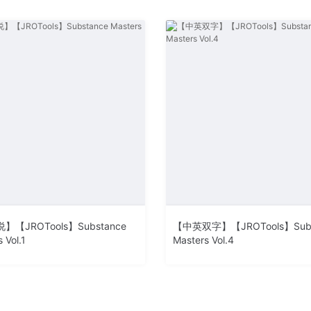
】【JROTools】Substance
【中英双字】【JROTools】Subs
 Vol.1
Masters Vol.4