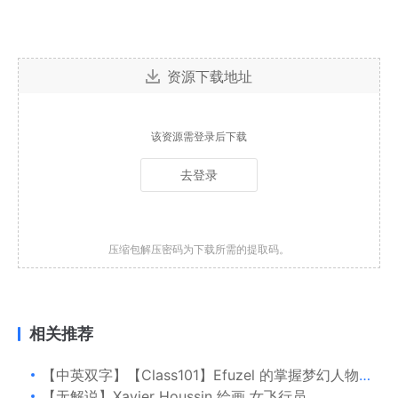
资源下载地址
该资源需登录后下载
去登录
压缩包解压密码为下载所需的提取码。
相关推荐
【中英双字】【Class101】Efuzel 的掌握梦幻人物插画的柔和美学
【无解说】Xavier Houssin 绘画 女飞行员