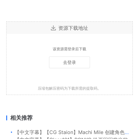
资源下载地址
该资源需登录后下载
去登录
压缩包解压密码为下载所需的提取码。
相关推荐
【中文字幕】【CG Staion】Machi Mile 创建角色插图的色调和颜色