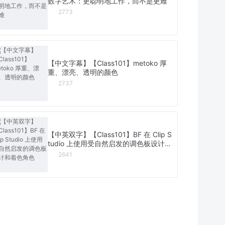
数字艺术：更聪明地工作，而不是更难
2773
【中文字幕】【Class101】metoko 厚
重、漂亮、透明的颜色
2737
【中英双字】【Class101】BF 在 Clip S
tudio 上使用受自然启发的调色板设计和
着色角色
2641