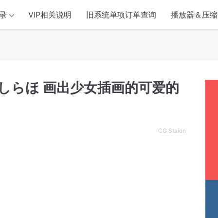
录
VIP相关说明
旧系统单项订单查询
播放器＆压缩
1】しらほ 画出少女插画的可爱的
CG Staion