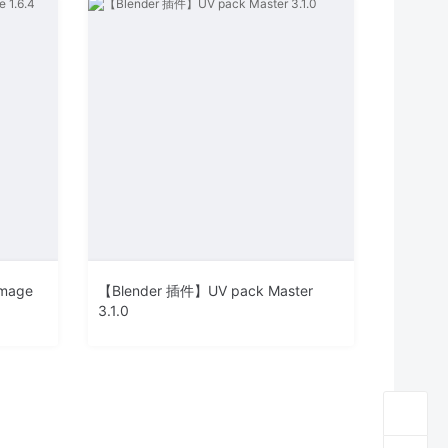
mage
【Blender 插件】UV pack Master
3.1.0