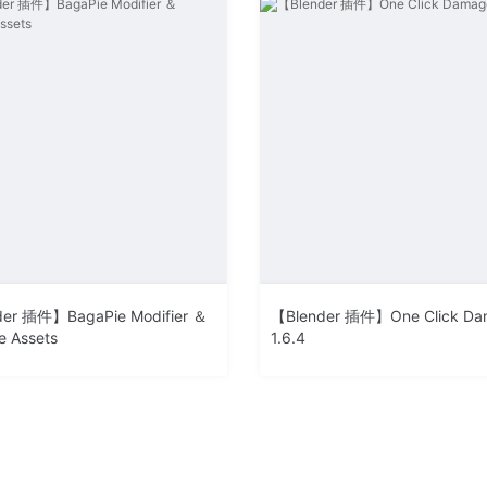
der 插件】BagaPie Modifier ＆
【Blender 插件】One Click Da
e Assets
1.6.4