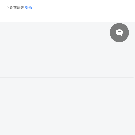
评论前请先
登录
。
© 2026 网站对制作的字幕拥有版权，不对其他资源拥有版权，本站资源一律
【高清参考图】1071张女性动态形体姿态高
登录下载
清参考图片
来自于用户上传，站长不具备充分的监控能力，如不慎侵犯到您的权益，请及
时联系站长，会尽快删除。