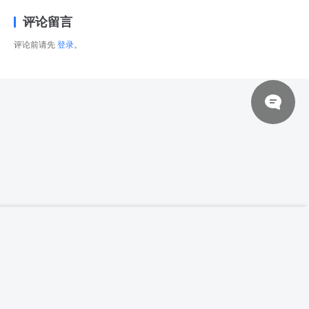
评论留言
评论前请先
登录
。
© 2026 网站对制作的字幕拥有版权，不对其他资源拥有版权，本站资源一律
【高清参考图】220张男女情侣互动姿态动作
登录下载
高清参考图片
来自于用户上传，站长不具备充分的监控能力，如不慎侵犯到您的权益，请及
时联系站长，会尽快删除。