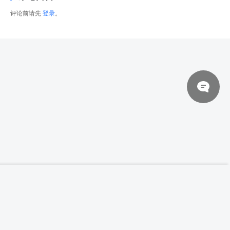
评论前请先
登录
。
© 2026 网站对制作的字幕拥有版权，不对其他资源拥有版权，本站资源一律
【中英双字】【Domestika】Pablo Cuello
登录下载
制作带有 After Effects 的逐帧样式的矢量动
来自于用户上传，站长不具备充分的监控能力，如不慎侵犯到您的权益，请及
画
时联系站长，会尽快删除。