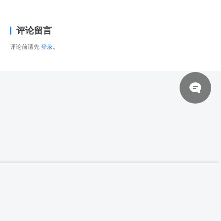
评论留言
评论前请先
登录
。
© 2026 网站对制作的字幕拥有版权，不对其他资源拥有版权，本站资源一律
【高清参考图】【秀人No.5353】61张张思
登录下载
允Nice写真高清参考图片
来自于用户上传，站长不具备充分的监控能力，如不慎侵犯到您的权益，请及
时联系站长，会尽快删除。