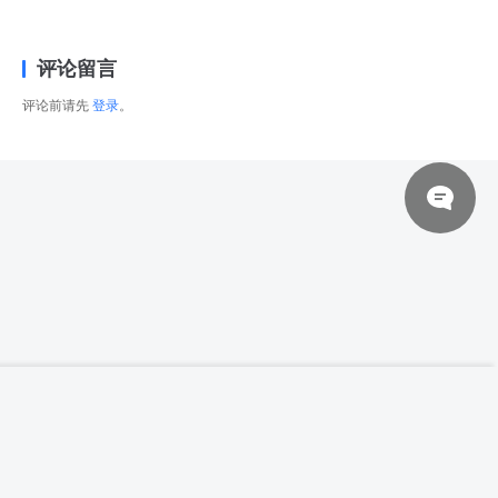
评论留言
评论前请先
登录
。
© 2026 网站对制作的字幕拥有版权，不对其他资源拥有版权，本站资源一律
【高清参考图】【秀人No.5163】57张曉慧
登录下载
写真高清参考图片
来自于用户上传，站长不具备充分的监控能力，如不慎侵犯到您的权益，请及
时联系站长，会尽快删除。