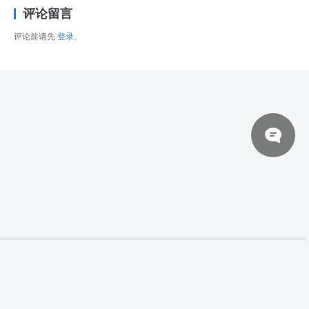
评论留言
评论前请先
登录
。
© 2026 网站对制作的字幕拥有版权，不对其他资源拥有版权，本站资源一律
【无解说】Frozen Planet Studio 在 Zbrush
登录下载
中掌握岩石雕刻教程 Part 01
来自于用户上传，站长不具备充分的监控能力，如不慎侵犯到您的权益，请及
时联系站长，会尽快删除。