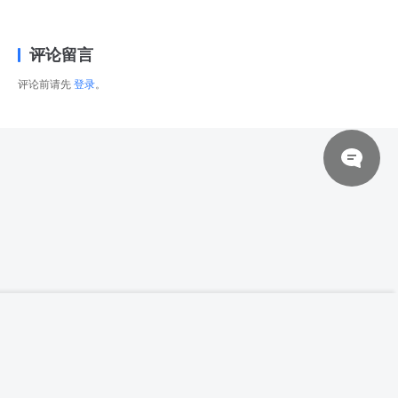
评论留言
评论前请先
登录
。
© 2026 网站对制作的字幕拥有版权，不对其他资源拥有版权，本站资源一律
【高清参考图】【秀人No.5757】90张林星
登录下载
阑写真高清参考图片
来自于用户上传，站长不具备充分的监控能力，如不慎侵犯到您的权益，请及
时联系站长，会尽快删除。