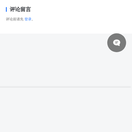
评论留言
评论前请先
登录
。
© 2026 网站对制作的字幕拥有版权，不对其他资源拥有版权，本站资源一律
【高清参考图】631张女性维京人装扮姿态动
登录下载
作高清参考图片
来自于用户上传，站长不具备充分的监控能力，如不慎侵犯到您的权益，请及
时联系站长，会尽快删除。