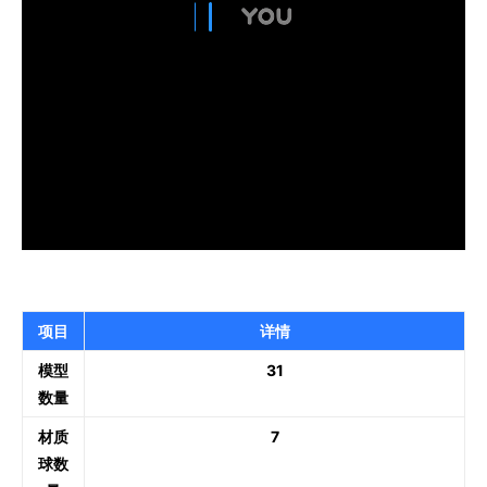
项目
详情
模型
31
数量
材质
7
球数