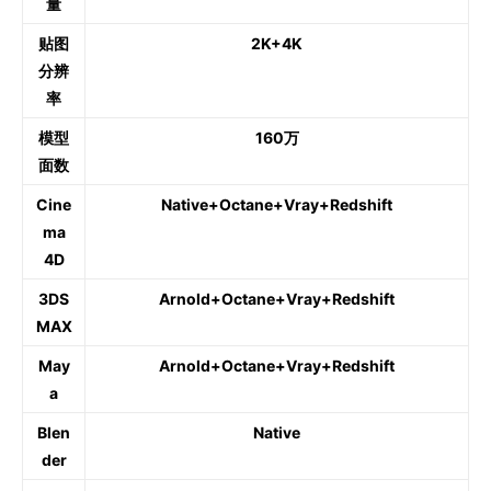
量
贴图
2K+4K
分辨
率
模型
160万
面数
Cine
Native+Octane+Vray+Redshift
ma
4D
3DS
Arnold+Octane+Vray+Redshift
MAX
May
Arnold+Octane+Vray+Redshift
a
Blen
Native
der