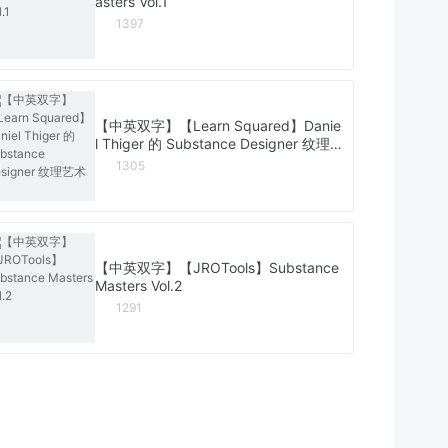
asters Vol.1
1397
【中英双字】【Learn Squared】Danie
l Thiger 的 Substance Designer 纹理
艺术
1305
【中英双字】【JROTools】Substance
Masters Vol.2
1291