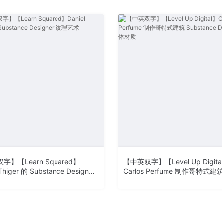
字】【Learn Squared】
【中英双字】【Level Up Digita
 Thiger 的 Substance Designer
Carlos Perfume 制作哥特式建
术
Substance Designer 墙体材质