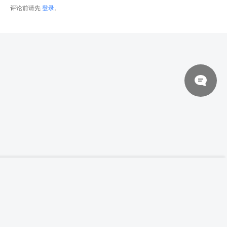
评论前请先
登录
。
© 2026 网站对制作的字幕拥有版权，不对其他资源拥有版权，本站资源一律
【无解说】【3D Extrude】制作风格化材质
登录下载
Red Desert Rock
来自于用户上传，站长不具备充分的监控能力，如不慎侵犯到您的权益，请及
时联系站长，会尽快删除。