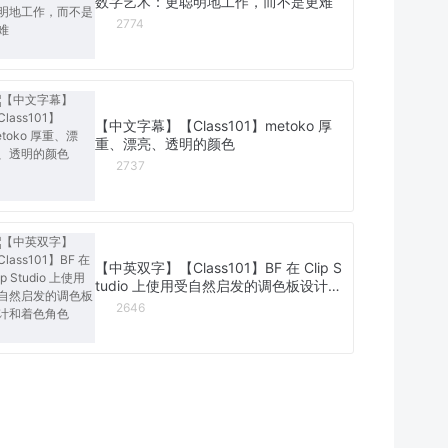
数字艺术：更聪明地工作，而不是更难
2774
【中文字幕】【Class101】metoko 厚
重、漂亮、透明的颜色
2737
【中英双字】【Class101】BF 在 Clip S
tudio 上使用受自然启发的调色板设计和
着色角色
2646