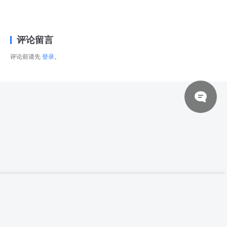
评论留言
评论前请先
登录
。
© 2026 网站对制作的字幕拥有版权，不对其他资源拥有版权，本站资源一律
登录下载
【中文字幕】【CG Staion】GUWEIZ EP 22
来自于用户上传，站长不具备充分的监控能力，如不慎侵犯到您的权益，请及
时联系站长，会尽快删除。