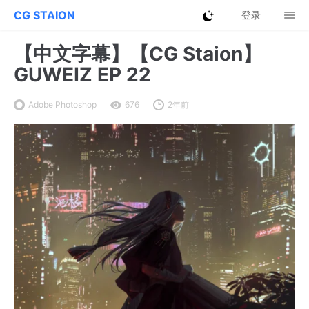
CG STAION
登录
【中文字幕】【CG Staion】
GUWEIZ EP 22
Adobe Photoshop
676
2年前