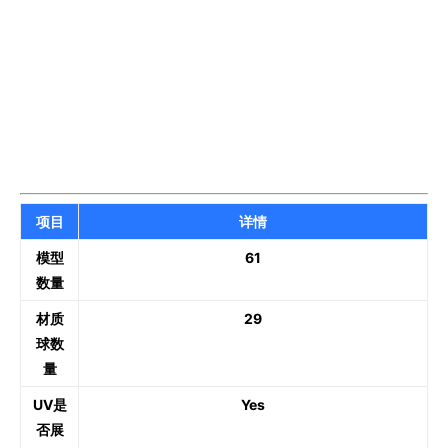
项目
详情
模型
61
数量
材质
29
球数
量
UV是
Yes
否展