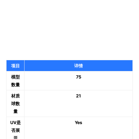
项目
详情
模型
75
数量
材质
21
球数
量
UV是
Yes
否展
开