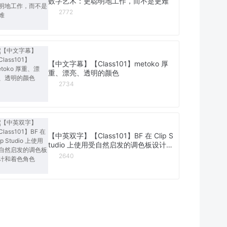
数字艺术：更聪明地工作，而不是更难
2772
【中文字幕】【Class101】metoko 厚
重、漂亮、透明的颜色
2734
【中英双字】【Class101】BF 在 Clip S
tudio 上使用受自然启发的调色板设计和
着色角色
2640