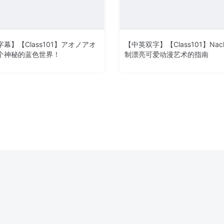
幕】【Class101】アオノアオ
【中英双字】【Class101】Nacho
个神秘的蓝色世界！
制漂亮可爱动漫艺术的指南