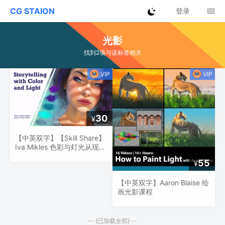
CG STAION
登录
光影
找到2项与该标签相关
30
¥
【中英双字】【Skill Share】
Iva Mikles 色彩与灯光从现实
生活中学习
55
¥
【中英双字】Aaron Blaise 绘
画光影课程
-- {已加载全部} --